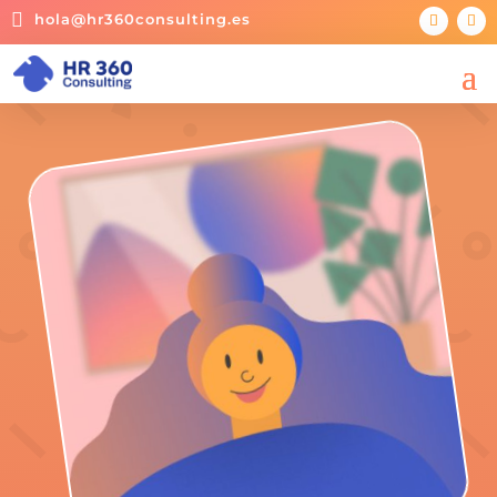

hola@hr360consulting.es