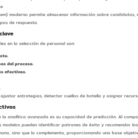
e.
tem) moderno permite almacenar información sobre candidatos, r
mpos de respuesta.
 clave
les en la selección de personal son:
sto.
es del proceso.
s efectivas.
.
ajustar estrategias, detectar cuellos de botella y asignar recur
ctivos
e la analítica avanzada es su capacidad de predicción. Al comp
los modelos pueden identificar patrones de éxito y recomendar lo
humano, sino que lo complementa, proporcionando una base objeti