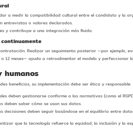
ural
ar a medir la compatibilidad cultural entre el candidato y la or
n entrevistas o valores declarados.
es y contribuye a una integración más fluida.
r continuamente
 contratación. Realizar un seguimiento posterior —por ejemplo, e
 o 12 meses— ayuda a retroalimentar el modelo y perfeccionar los
 y humanos
ndes beneficios, su implementación debe ser ética y responsable.
les deben gestionarse conforme a las normativas (como el RGPD
os deben saber cómo se usan sus datos.
as decisiones deben seguir basándose en el equilibrio entre datos
tizar que la tecnología refuerce la equidad, la inclusión y la e