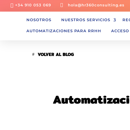


+34 910 053 069
hola@hr360consulting.es
NOSOTROS
NUESTROS SERVICIOS
RE
AUTOMATIZACIONES PARA RRHH
ACCESO
VOLVER AL BLOG
Automatizaci