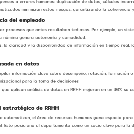
ensos a errores humanos: duplicación de datos, cálculos incorr
matizados minimizan estos riesgos, garantizando la coherencia y 
ncia del empleado
ar procesos que antes resultaban tediosos. Por ejemplo, un sist
 la nómina genera autonomía y comodidad.
, la claridad y la disponibilidad de información en tiempo real, 
asada en datos
pilar información clave sobre desempeño, rotación, formación o 
nizacional para la toma de decisiones.
s que aplican análisis de datos en RRHH mejoran en un 30% su c
ol estratégico de RRHH
se automatizan, el área de recursos humanos gana espacio para c
ral. Esto posiciona al departamento como un socio clave para la 