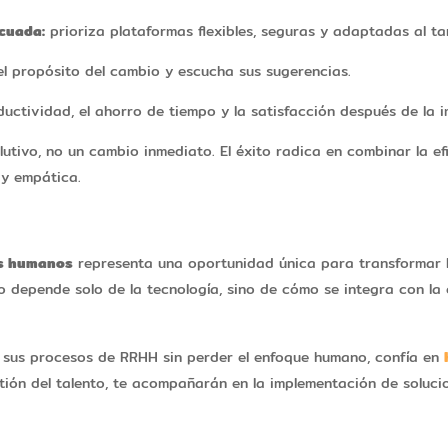
ecuada:
prioriza plataformas flexibles, seguras y adaptadas al t
l propósito del cambio y escucha sus sugerencias.
uctividad, el ahorro de tiempo y la satisfacción después de la 
utivo, no un cambio inmediato. El éxito radica en combinar la ef
 y empática.
os humanos
representa una oportunidad única para transformar 
no depende solo de la tecnología, sino de cómo se integra con la c
r sus procesos de RRHH sin perder el enfoque humano, confía en
stión del talento, te acompañarán en la implementación de soluci